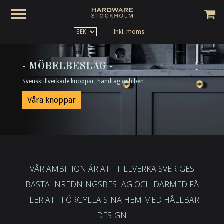
Inkl. moms
- MÖBELBESLAG -
Svensktillverkade knoppar, handtag och ben
Våra knoppar
VÅR AMBITION ÄR ATT TILLVERKA SVERIGES
BÄSTA INREDNINGSBESLAG OCH DÄRMED FÅ
FLER ATT FÖRGYLLA SINA HEM MED HÅLLBAR
DESIGN