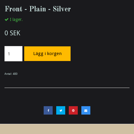
Front - Plain - Silver
I lager.
0 SEK
Lägg i korgen
Antal:
400