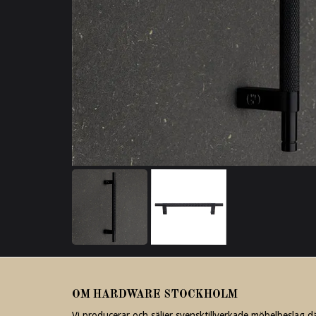
OM HARDWARE STOCKHOLM
Vi producerar och säljer svensktillverkade möbelbeslag d