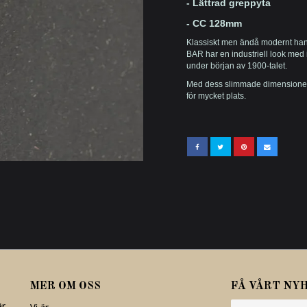
-
Lättrad
greppyta
- CC 128mm
Klassiskt men ändå modernt han
BAR har en industriell look med 
under början av 1900-talet.
Med dess slimmade dimensioner bl
för mycket plats.
MER OM OSS
FÅ VÅRT NY
är