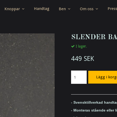
Handtag
Pres
Knoppar
Ben
Om oss
SLENDER BAR
I lager.
449 SEK
Lägg i kor
- Svensktillverkad handta
- Monteras stående eller 