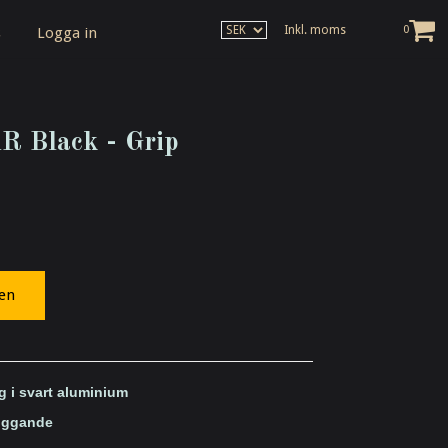
Inkl. moms
0
s
Logga in
 Black - Grip
gen
g i svart aluminium
liggande