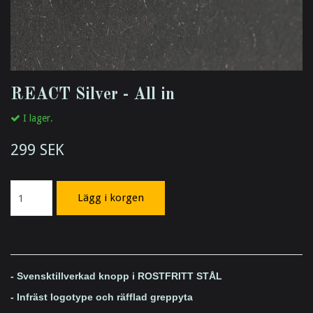
REACT Silver - All in
I lager.
299 SEK
Lägg i korgen
- Svensktillverkad knopp i ROSTFRITT STÅL
- Infräst logotype och räfflad greppyta