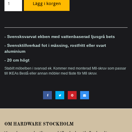
Lägg i korgen
- Svensksvarvat ekben med vattenbaserad ljusgrå bets
-
Svensktillverkad fot
i mässing, rostfritt eller svart
aluminium
- 20 cm högt
Stabilt möbelben i svarvad ek. Kommer med monterad M8-skruv som passar
till IKEAs Bestå eller annan möbler med fäste för M8 skruv.
OM HARDWARE STOCKHOLM