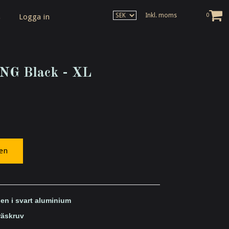
Inkl. moms
0
s
Logga in
G Black - XL
gen
en i svart aluminium
räskruv