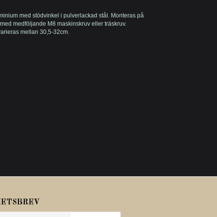
uminium med stödvinkel i pulverlackad stål. Monteras på
med medföljande M8 maskinskruv eller träskruv.
 varieras mellan 30,5-32cm.
HETSBREV