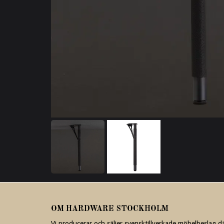
OM HARDWARE STOCKHOLM
Vi producerar och säljer svensktillverkade möbelbeslag d