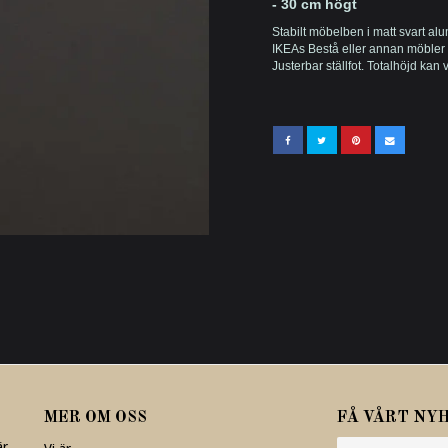
- 30 cm högt
Stabilt möbelben i matt svart al
IKEAs Bestå eller annan möbler 
Justerbar ställfot. Totalhöjd kan
MER OM OSS
FÅ VÅRT NY
är