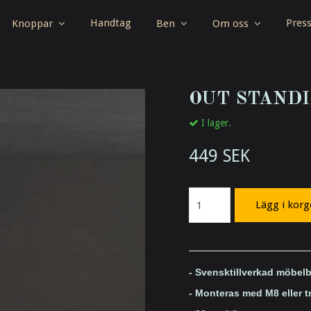
Handtag
Pres
Knoppar
Ben
Om oss
OUT STANDIN
I lager.
449 SEK
Lägg i kor
- Svensktillverkad möbelb
- Monteras med M8 eller t